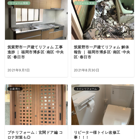
リフォーム実例
リフォーム実例
筑紫野市一戸建てリフォム 工事
筑紫野市一戸建てリフォム 解体
進捗 ｜ 福岡市博多区･南区･中央
報告 ｜ 福岡市博多区･南区･中央
区･春日市
区･春日市
2021年9月1日
2021年8月30日
お庭周り
トイレリフォーム
プチリフォーム：玄関ドア編 コ
リピーター様トイレ改修工
ロナ対策も◎
事！！！