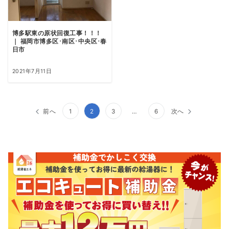
博多駅東の原状回復工事！！！
｜ 福岡市博多区･南区･中央区･春
日市
2021年7月11日
投
前へ
1
2
3
…
6
次へ
稿
ナ
ビ
ゲ
ー
シ