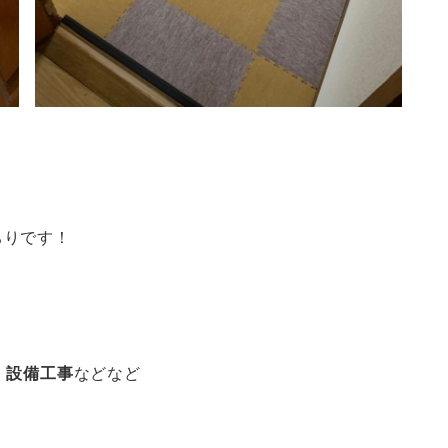
ちりです！
、設備工事
などなど