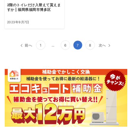
2階のトイレだけ入替えて貰えま
すか | 福岡県福岡市博多区
2023年9月7日
投
前へ
1
…
6
7
8
次へ
稿
ナ
ビ
ゲ
ー
シ
ョ
ン