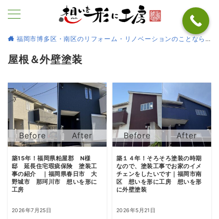
福岡市博多区・南区のリフォーム・リノベーションのことなら
屋根＆外壁塗装
築15年！福岡県粕屋郡 N様
築１４年！そろそろ塗装の時期
邸 延長住宅瑕疵保険 塗装工
なので、塗装工事でお家のイメ
事の紹介 ｜福岡県春日市 大
チェンをしたいです｜福岡市南
野城市 那珂川市 想いを形に
区 想いを形に工房 想いを形
工房
に外壁塗装
2026年7月25日
2026年5月21日