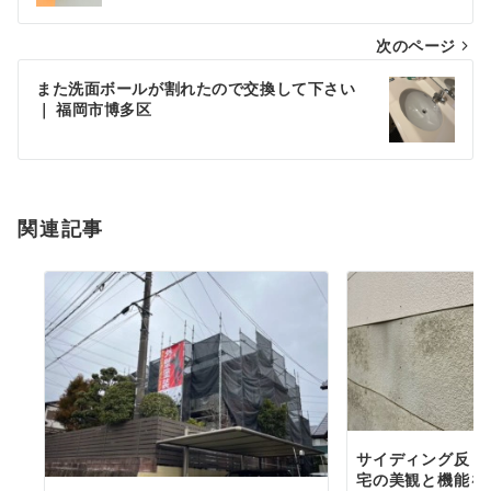
ナ
次のページ
ビ
ゲ
また洗面ボールが割れたので交換して下さい
｜ 福岡市博多区
ー
シ
ョ
関連記事
ン
サイディング反り
宅の美観と機能