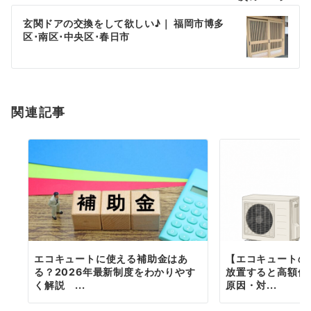
ビ
ゲ
玄関ドアの交換をして欲しい♪｜ 福岡市博多
区･南区･中央区･春日市
ー
シ
ョ
関連記事
ン
エコキュートに使える補助金はあ
【エコキュートの
る？2026年最新制度をわかりやす
放置すると高額修
く解説 ...
原因・対...