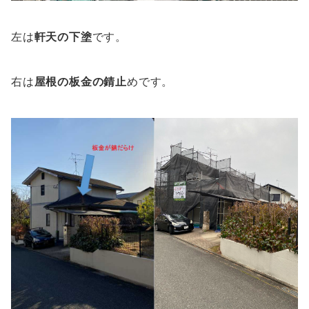
左は
軒天の下塗
です。
右は
屋根の板金の錆止
めです。