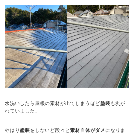
水洗いしたら屋根の素材が出てしまうほど
塗装
も剥が
れていました、
やはり
塗装
をしないど段々と
素材自体がダメ
になりま