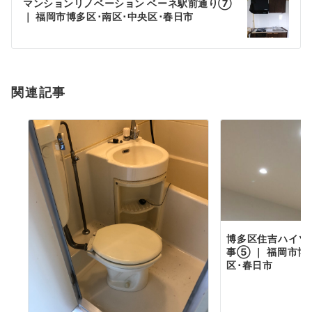
ゲ
マンションリノベーション ベーネ駅前通り⑦
｜ 福岡市博多区･南区･中央区･春日市
ー
シ
ョ
関連記事
ン
博多区住吉ハイツ
事⑤ ｜ 福岡市博
区･春日市