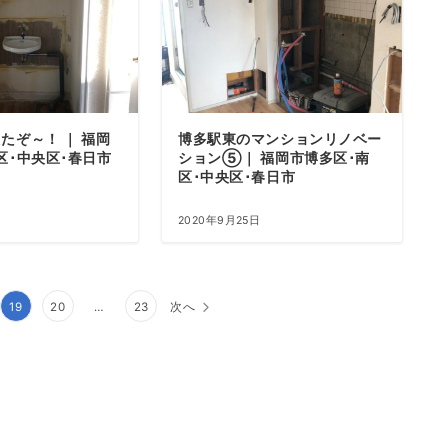
たぞ～！ ｜ 福岡
博多駅東のマンションリノベー
区･中央区･春日市
ション⑤｜ 福岡市博多区･南
区･中央区･春日市
2020年9月25日
19
20
…
23
次へ