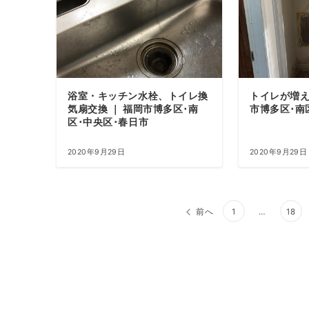
浴室・キッチン水栓、トイレ換
トイレが増え
気扇交換 ｜ 福岡市博多区･南
市博多区･南
区･中央区･春日市
2020年9月29日
2020年9月29日
投
前へ
1
…
18
稿
ナ
ビ
ゲ