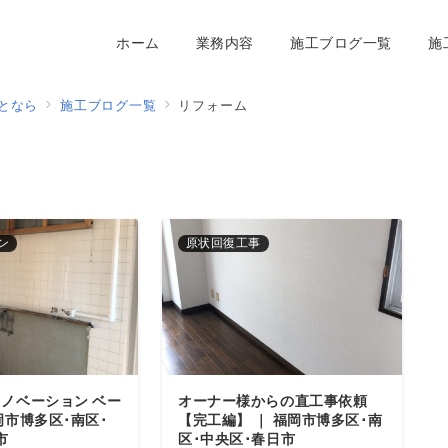
ホーム
業務内容
施工ブログ一覧
施
となら
施工ブログ一覧
リフォーム
ン
原状回復工事
ノベーション ベー
オーナー様からの直工事依頼
岡市博多区･南区･
【完工編】 ｜ 福岡市博多区･南
市
区･中央区･春日市