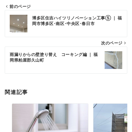
前のページ
投
博多区住吉ハイツリノベーション工事⑤ ｜ 福
稿
岡市博多区･南区･中央区･春日市
ナ
次のページ
ビ
ゲ
雨漏りからの壁塗り替え コーキング編 ｜ 福
岡県粕屋郡久山町
ー
シ
ョ
関連記事
ン