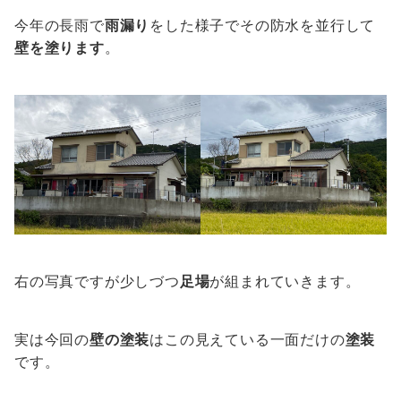
今年の長雨で
雨漏り
をした様子でその防水を並行して
壁を塗ります
。
右の写真ですが少しづつ
足場
が組まれていきます。
実は今回の
壁の塗装
はこの見えている一面だけの
塗装
です。