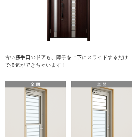
古い
勝手口
の
ドア
も、障子を上下にスライドするだけ
で換気ができちゃいます！