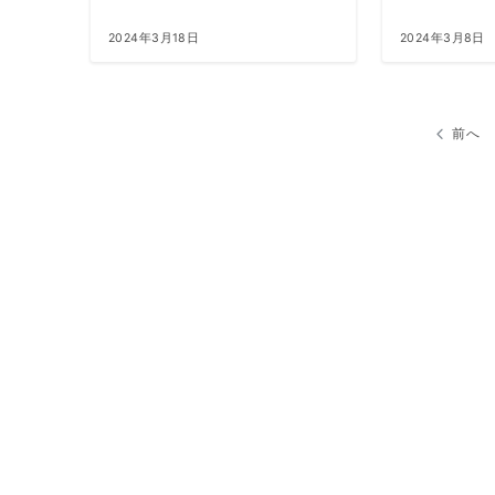
2024年3月18日
2024年3月8日
投
前へ
稿
ナ
ビ
ゲ
ー
シ
ョ
ン