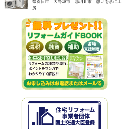
県春日市 大野城市 那珂川市 想いを形に工
房