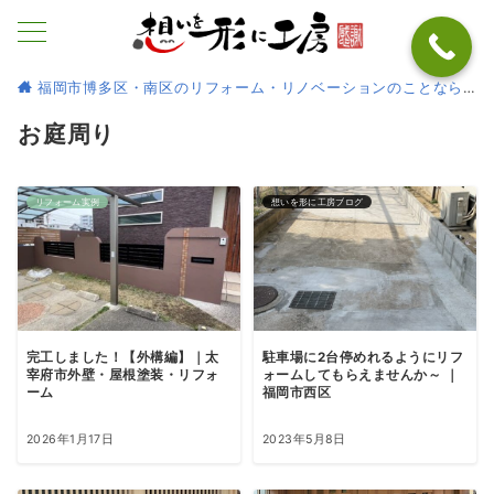
福岡市博多区・南区のリフォーム・リノベーションのことなら
お庭周り
リフォーム実例
想いを形に工房ブログ
完工しました！【外構編】｜太
駐車場に2台停めれるようにリフ
宰府市外壁・屋根塗装・リフォ
ォームしてもらえませんか～ ｜
ーム
福岡市西区
2026年1月17日
2023年5月8日