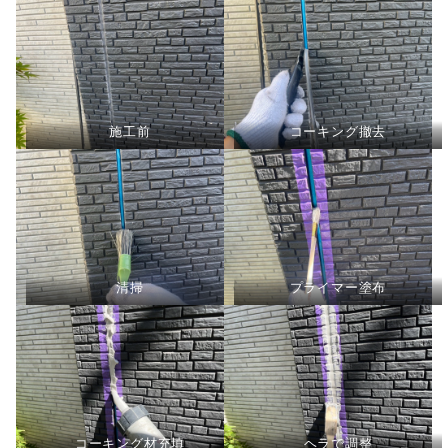
施工前
コーキング撤去
清掃
プライマー塗布
コーキング材充填
ヘラで調整