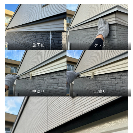
施工前
ケレン
中塗り
上塗り