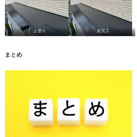
上塗り
庇完工
まとめ