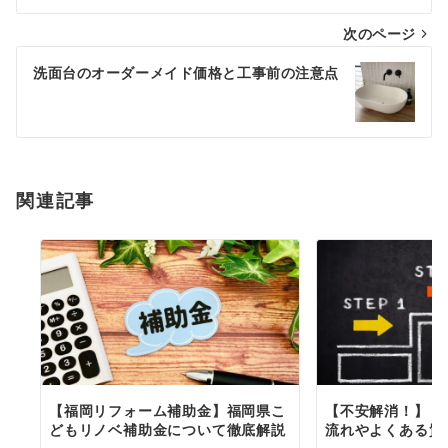
ナ
次のページ
ビ
ゲ
洗面台のオーダーメイド価格と工事前の注意点
ー
シ
ョ
関連記事
ン
【福岡リフォーム補助金】福岡県こ
【不安解消！】リ
どもリノベ補助金について徹底解説
流れやよくある質