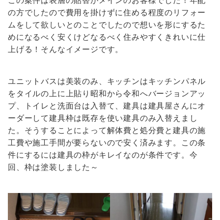
この案件は表層の貼替がメインのお客様でした！年配
の方でしたので費用を掛けずに住める程度のリフォー
ムをして欲しいとのことでしたので想いを形にするた
めになるべく安くけどなるべく住みやすくきれいに仕
上げる！そんなイメージです。
ユニットバスは美装のみ、キッチンはキッチンパネル
をタイルの上に上貼り昭和から令和へバージョンアッ
プ、トイレと洗面台は入替て、建具は建具屋さんにオ
ーダーして建具枠は既存を使い建具のみ入替えまし
た。そうすることによって解体費と処分費と建具の施
工費や施工手間が要らないので安く済みます。この条
件にするには建具の枠がキレイなのが条件です。今
回、枠は塗装しました～