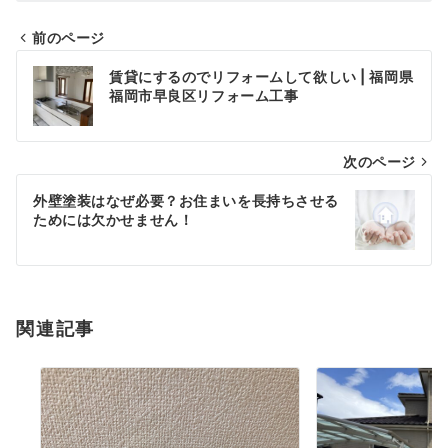
前のページ
投
賃貸にするのでリフォームして欲しい | 福岡県
稿
福岡市早良区リフォーム工事
ナ
次のページ
ビ
ゲ
外壁塗装はなぜ必要？お住まいを長持ちさせる
ためには欠かせません！
ー
シ
ョ
関連記事
ン