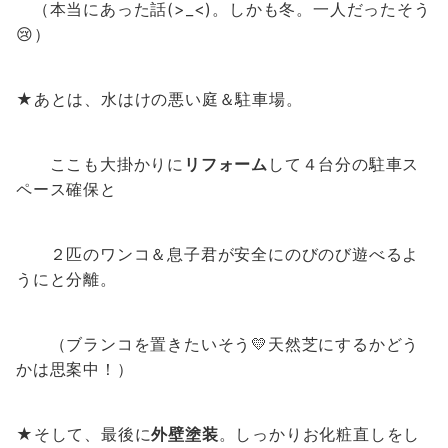
（本当にあった話(>_<)。しかも冬。一人だったそう
😢）
★あとは、水はけの悪い庭＆駐車場。
ここも大掛かりに
リフォーム
して４台分の駐車ス
ペース確保と
２匹のワンコ＆息子君が安全にのびのび遊べるよ
うにと分離。
（ブランコを置きたいそう💛天然芝にするかどう
かは思案中！）
★そして、最後に
外壁塗装
。しっかりお化粧直しをし