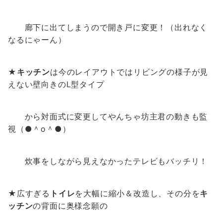
廊下に出てしまうので開き戸に変更！（出れなく
なるにゃーん）
★
キッチン
は今のレイアウトではリビングの様子が見
えない壁向きのL型タイプ
から対面式に変更してやんちゃ坊主君の動きも監
視（●＾o＾●）
炊事をしながら見えなかったテレビもバッチリ！
★広すぎる
トイレ
を大幅に縮小＆改造し、その分を
キ
ッチン
の背面に奥様念願の