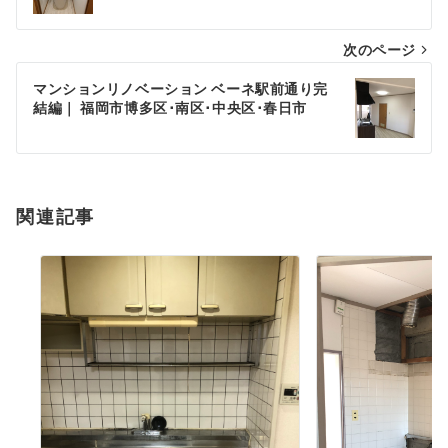
ナ
次のページ
ビ
ゲ
マンションリノベーション ベーネ駅前通り完
結編｜ 福岡市博多区･南区･中央区･春日市
ー
シ
ョ
関連記事
ン