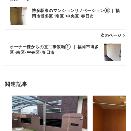
投
博多駅東のマンションリノベーション⑥｜ 福
稿
岡市博多区･南区･中央区･春日市
ナ
次のページ
ビ
ゲ
オーナー様からの直工事依頼① ｜ 福岡市博多
区･南区･中央区･春日市
ー
シ
ョ
関連記事
ン