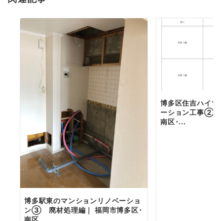
ン
博多区住吉ハイツ
ーション工事② ｜
南区･...
博多駅東のマンションリノベーショ
ン③ 廃材処理編｜ 福岡市博多区･
南区