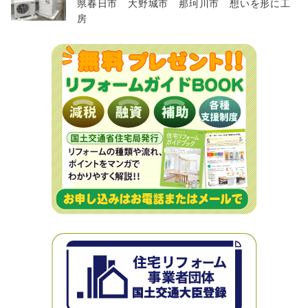
県春日市 大野城市 那珂川市 想いを形に工
房