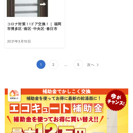
コロナ対策！!ドア交換！｜ 福岡
市博多区･南区･中央区･春日市
2021年3月10日
投
1
2
…
5
次へ
稿
ナ
ビ
ゲ
ー
シ