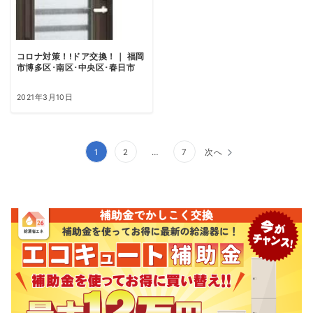
コロナ対策！!ドア交換！｜ 福岡
市博多区･南区･中央区･春日市
2021年3月10日
投
1
2
…
7
次へ
稿
ナ
ビ
ゲ
ー
シ