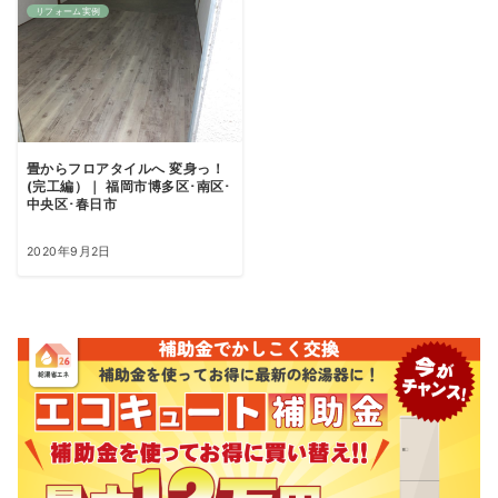
リフォーム実例
畳からフロアタイルへ 変身っ！
(完工編）｜ 福岡市博多区･南区･
中央区･春日市
2020年9月2日