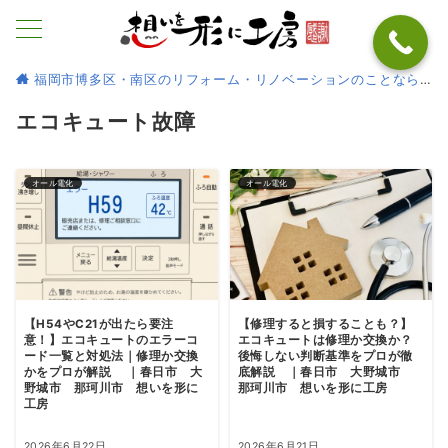
福岡市博多区・南区のリフォーム・リノベーションのことなら
エコキュート故障
オール電化
オール電化
【H54やC21が出たら要注
【修理すると損することも？】
意！】エコキュートのエラーコ
エコキュートは修理か交換か？
ード一覧と対処法｜修理か交換
後悔しない判断基準をプロが徹
かをプロが解説 ｜春日市 大
底解説 ｜春日市 大野城市
野城市 那珂川市 想いを形に
那珂川市 想いを形に工房
工房
2026年6月22日
2026年6月21日