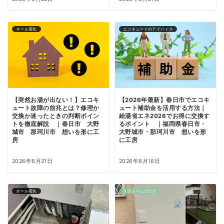
オール電化
エコキュートのアドバイス
【突然お湯が出ない！】エコキ
【2026年最新】春日市でエコキ
ュート故障の前兆とは？修理か
ュート補助金を活用する方法｜
交換か迷ったときの判断ポイン
給湯省エネ2026でお得に交換す
トを徹底解説 ｜春日市 大野
るポイント ｜福岡県春日市・
城市 那珂川市 想いを形に工
大野城市・那珂川市 想いを形
房
に工房
2026年6月21日
2026年6月16日
オール電化
リフォームブログ