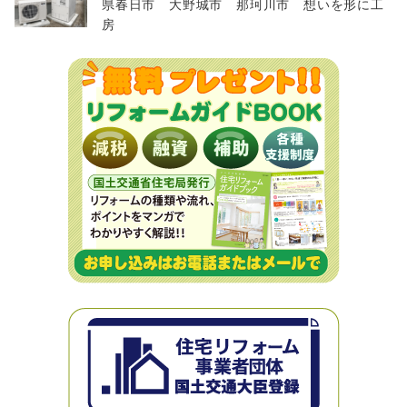
県春日市 大野城市 那珂川市 想いを形に工
房