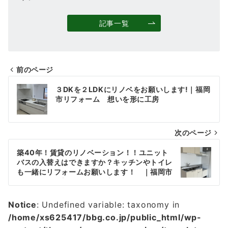
記事一覧
前のページ
投
３DKを２LDKにリノベをお願いします!｜福岡
稿
市リフォーム 想いを形に工房
ナ
次のページ
ビ
ゲ
築40年！賃貸のリノベーション！！ユニット
バスの入替えはできますか？キッチンやトイレ
ー
も一緒にリフォームお願いします！ ｜福岡市
リフォーム 想いを形に工房
シ
ョ
Notice
: Undefined variable: taxonomy in
/home/xs625417/bbg.co.jp/public_html/wp-
ン