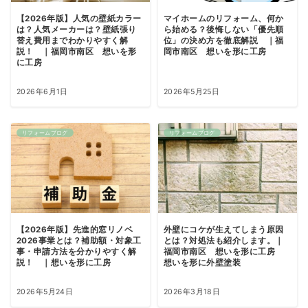
【2026年版】人気の壁紙カラー
マイホームのリフォーム、何か
は？人気メーカーは？壁紙張り
ら始める？後悔しない「優先順
替え費用までわかりやすく解
位」の決め方を徹底解説 ｜福
説！ ｜福岡市南区 想いを形
岡市南区 想いを形に工房
に工房
2026年6月1日
2026年5月25日
リフォームブログ
リフォームブログ
【2026年版】先進的窓リノベ
外壁にコケが生えてしまう原因
2026事業とは？補助額・対象工
とは？対処法も紹介します。｜
事・申請方法を分かりやすく解
福岡市南区 想いを形に工房
説！ ｜想いを形に工房
想いを形に外壁塗装
2026年5月24日
2026年3月18日