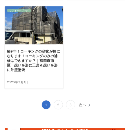
リフォームブログ
築9年！コーキングの劣化が気に
なります！コーキングのみの補
修はできますか？｜福岡市南
区 想いを形に工房＆想いを形
に外壁塗装
2026年3月1日
投
1
2
3
次へ
稿
ナ