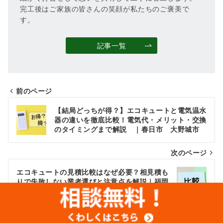
完工後はご家族の皆さんの笑顔が私たちのご褒美で
す。
記事一覧
前のページ
投
【結局どっちが得？】エコキュートと電気温水
稿
器の違いを徹底比較！電気代・メリット・交換
のタイミングまで解説 ｜春日市 大野城市
ナ
那珂川市 想いを形に工房
次のページ
ビ
ゲ
エコキュートの見積比較はなぜ必要？相見積も
りで失敗しない業者選びと注意点を解説｜福岡
ー
県春日市・大野城市・那珂川市 想いを形に工
房
シ