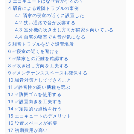
3
エコキュートはなぜ音がするの？
4
騒音による近隣トラブルの事例
4.1
隣家の寝室の近くに設置した
4.2
狭い通路で音が反響する
4.3
室外機の吹き出し方向が隣家を向いている
4.4
自宅の寝室でも音が気になる
5
騒音トラブルを防ぐ設置場所
6
✅寝室の近くを避ける
7
✅隣家との距離を確認する
8
✅吹き出し方向を工夫する
9
✅メンテナンススペースも確保する
10
騒音対策としてできること
11
✅静音性の高い機種を選ぶ
12
✅防振ゴムを使用する
13
✅設置向きを工夫する
14
✅定期的な点検を行う
15
エコキュートのデメリット
16
設置スペースが必要
17
初期費用が高い