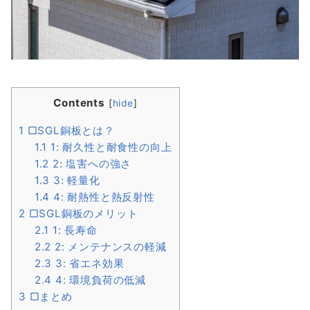
Contents
[
hide
]
1
□SGL銅板とは？
1.1
1: 耐久性と耐食性の向上
1.2
2: 塩害への強さ
1.3
3: 軽量化
1.4
4: 耐熱性と熱反射性
2
□SGL銅板のメリット
2.1
1: 長寿命
2.2
2: メンテナンスの軽減
2.3
3: 省エネ効果
2.4
4: 環境負荷の低減
3
□まとめ