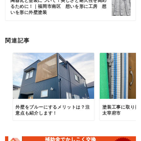
ゲ
陶器瓦と塗装について！美しさと耐久性を高め
るために！｜福岡市南区 想いを形に工房 想
ー
いを形に外壁塗装
シ
ョ
関連記事
ン
外壁をブルーにするメリットは？注
塗装工事に取り掛
意点も紹介します！
太宰府市