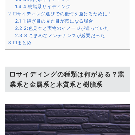
1.4
4:樹脂系サイディング
2
□サイディング選びでの後悔を避けるために！
2.1
1:継ぎ目の見た目が気になる場合
2.2
2:色見本と実物のイメージが違っていた
2.3
3:こまめなメンテナンスが必要だった
3
□まとめ
□サイディングの種類は何がある？窯
業系と金属系と木質系と樹脂系