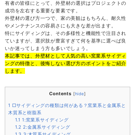
有者の皆様にとって、外壁材の選択はプロジェクトの
成功を左右する重要な要素です。
外壁材の選び方一つで、家の美観はもちろん、耐久性
やメンテナンスの容易さにも大きな差が出ます。
特にサイディングは、その多様性と機能性で注目され
ていますが、選択肢が豊富すぎて何を基準に選べば良
いか迷ってしまう方も多いでしょう。
本記事では、外壁材として人気の高い窯業系サイディ
ングの特徴と、後悔しない選び方のポイントをご紹介
します。
Contents
[
hide
]
1
□サイディングの種類は何がある？窯業系と金属系と
木質系と樹脂系
1.1
1:窯業系サイディング
1.2
2:金属系サイディング
1.3
3:木質系サイディング