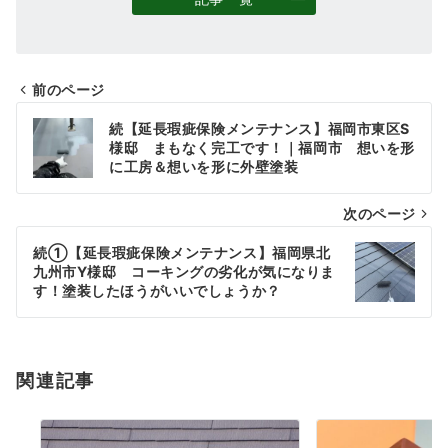
前のページ
投
続【延長瑕疵保険メンテナンス】福岡市東区S
稿
様邸 まもなく完工です！｜福岡市 想いを形
に工房＆想いを形に外壁塗装
ナ
次のページ
ビ
ゲ
続①【延長瑕疵保険メンテナンス】福岡県北
九州市Y様邸 コーキングの劣化が気になりま
ー
す！塗装したほうがいいでしょうか？
シ
ョ
関連記事
ン