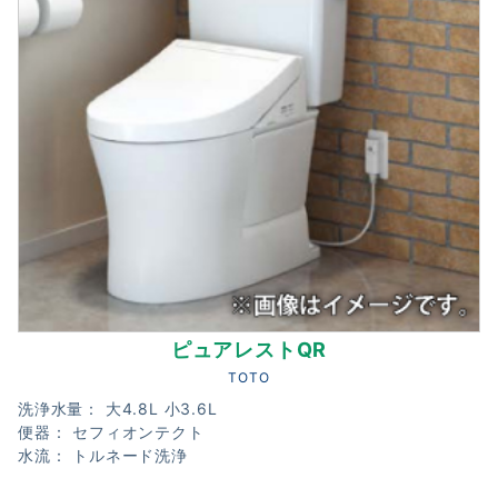
ピュアレストQR
TOTO
洗浄水量： 大4.8L 小3.6L
便器： セフィオンテクト
水流： トルネード洗浄