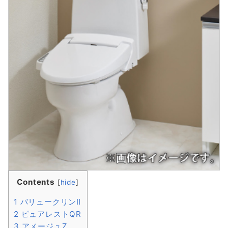
Contents
[
hide
]
1
バリュークリンⅡ
2
ピュアレストQR
3
アメージュZ