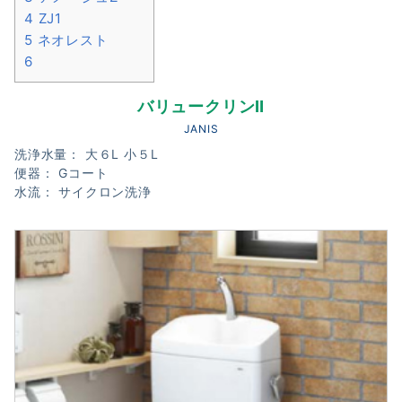
4
ZJ1
5
ネオレスト
6
バリュークリンⅡ
JANIS
洗浄水量： 大６L 小５L
便器： Gコート
水流： サイクロン洗浄