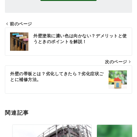
前のページ
投
外壁塗装に濃い色は向かない？デメリットと使
稿
うときのポイントを解説！
ナ
次のページ
ビ
ゲ
外壁の帯板とは？劣化してきたら？劣化症状ご
とに補修方法。
ー
シ
ョ
関連記事
ン