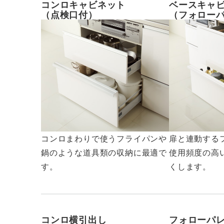
コンロキャビネット
ベースキャ
（点検口付）
（フォロー
コンロまわりで使うフライパンや
扉と連動する
鍋のような道具類の収納に最適で
使用頻度の高
す。
くします。
コンロ横引出し
フォローパ