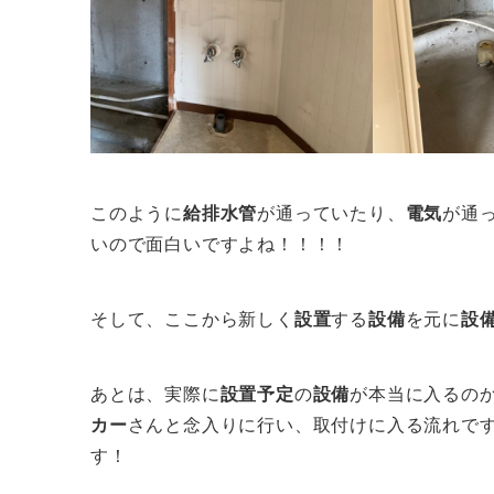
このように
給排水管
が通っていたり、
電気
が通
いので面白いですよね！！！！
そして、ここから新しく
設置
する
設備
を元に
設
あとは、実際に
設置予定
の
設備
が本当に入るの
カー
さんと念入りに行い、取付けに入る流れです
す！