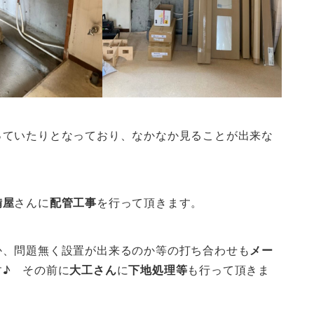
っていたりとなっており、なかなか見ることが出来な
備屋
さんに
配管工事
を行って頂きます。
か、問題無く設置が出来るのか等の打ち合わせも
メー
♪ その前に
大工さん
に
下地処理等
も行って頂きま