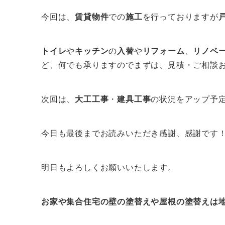
今回は、
賃貸物件
での
施工
を行っておりますが
トイレ
や
キッチン
の
入替
や
リフォーム
、
リノベ
ど、何でも承りますのでまずは、見積・ご相談お
次回は、
大工工事
・
建具工事
の状況をアップ予
今日も最後までお読みいただき感謝、感謝です
明日もよろしくお願いいたします。
お家や集合住宅の壁の塗替えや屋根の塗替えは