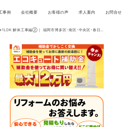
工事例
会社概要
お客様の声
求人案内
お問合せ
⇒1LDK 解体工事編②｜ 福岡市博多区･南区･中央区･春日市