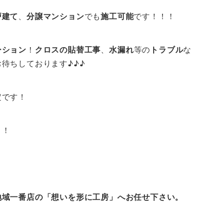
戸建て
、
分譲マンション
でも
施工可能
です！！！
ーション
！
クロスの貼替工事
、
水漏れ
等の
トラブル
な
待ちしております♪♪♪
定です！
！！
地域一番店の「想いを形に工房」へお任せ下さい。