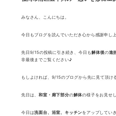
みなさん、こんにちは。
今日もブログを読んでいただき心から感謝申し
先日9/15の投稿に引き続き、今日も
解体後
の
進
非最後までご覧ください♪
もしよければ、9/15のブログから先に見て頂け
先日は、
和室・廊下部分
の
解体
の様子をお見せ
今日は
洗面台、浴室、キッチン
をアップしてい