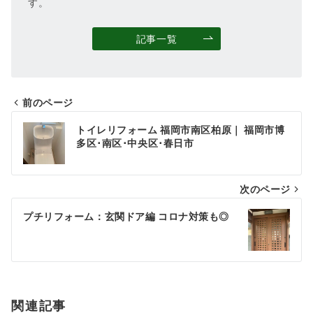
す。
記事一覧
前のページ
投
トイレリフォーム 福岡市南区柏原｜ 福岡市博
稿
多区･南区･中央区･春日市
ナ
次のページ
ビ
ゲ
プチリフォーム：玄関ドア編 コロナ対策も◎
ー
シ
ョ
関連記事
ン