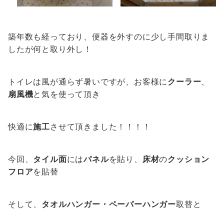
築年数も経っており、便器を外すのに少し手間取りま
したが何と取り外し！
トイレは風が通らず暑いですが、お客様に
クーラー
、
扇風機
と気を使って頂き
快適に
施工
させて頂きました！！！！
今回、
タイル面
には
パネル
を貼り、
床材
の
クッション
フロア
を貼替
そして、
タオルハンガー・ペーパーハンガー
取替と