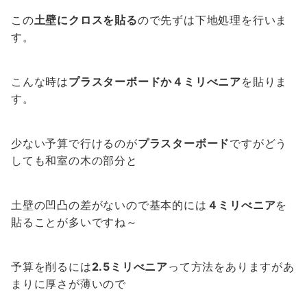
この
土壁にクロスを貼る
ので先ずは下地処理を行いま
す。
こんな時は
プラスターボードか４ミリべニア
を貼りま
す。
少ない予算で行けるのが
プラスターボード
ですがどう
しても和室の木の部分と
土壁の凹凸の差がないので基本的には
４ミリべニア
を
貼ることが多いですね～
予算を削るには
2.5ミリべニア
って方法をありますがあ
まりに厚さが薄いので