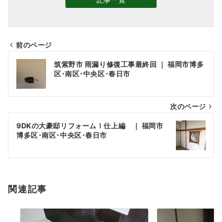
前のページ
投
筑紫野市 雨漏り修復工事最終回 ｜ 福岡市博多
稿
区･南区･中央区･春日市
ナ
次のページ
ビ
ゲ
9DKの大豪邸リフォーム！仕上編 ｜ 福岡市
博多区･南区･中央区･春日市
ー
シ
ョ
関連記事
ン