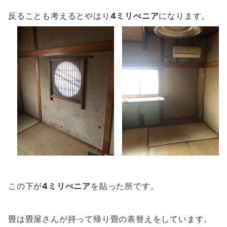
反ることも考えるとやはり
4ミリべニア
になります。
この下が
4ミリべニア
を貼った所です。
畳は畳屋さんが持って帰り畳の表替えをしています。