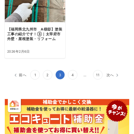
【福岡県北九州市 A様邸】塗装
工事の紹介です！③｜太宰府市
外壁・屋根塗装・リフォーム
2026年2月6日
投
前へ
1
2
3
4
…
11
次へ
稿
ナ
ビ
ゲ
ー