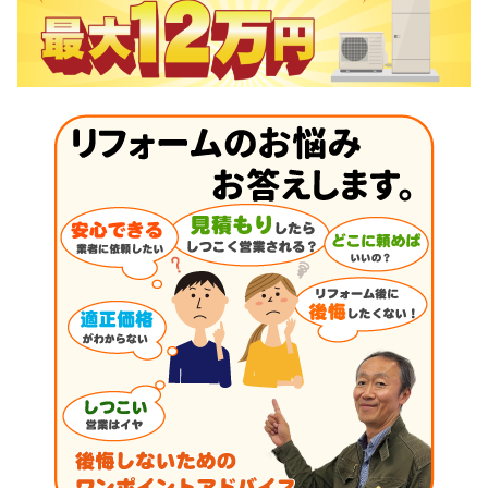
シ
ョ
ン