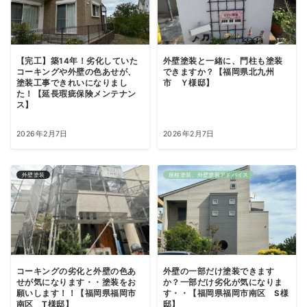
【完工】築14年！劣化していた
外壁塗装と一緒に、門柱も塗装
コーキングや外壁の色あせが、
できますか？【福岡県北九州
塗装工事できれいになりまし
市 Ｙ様邸】
た！【延長瑕疵保険メンテナン
ス】
2026年2月7日
2026年2月7日
外壁塗装
屋根塗装、外壁塗装アドバイス
コーキングの劣化と外壁の色あ
外壁の一部だけ塗装できます
せが気になります・・塗装をお
か？一部だけ劣化が気になりま
願いします！！【福岡県福岡市
す・・【福岡県福岡市南区 S様
南区 T様邸】
邸】