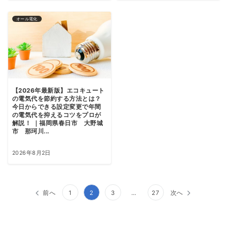
オール電化
【2026年最新版】エコキュート
の電気代を節約する方法とは？
今日からできる設定変更で年間
の電気代を抑えるコツをプロが
解説！ ｜福岡県春日市 大野城
市 那珂川...
2026年8月2日
投
前へ
1
2
3
…
27
次へ
稿
ナ