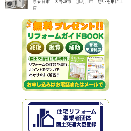
県春日市 大野城市 那珂川市 想いを形に工
房