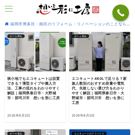
福岡市博多区・南区のリフォーム・リノベーションのことなら
オール電化
オール電化
狭小地でもエコキュートは設置
エコキュート460Lで足りる？家
できる？薄型タイプや搬入方
族人数別のおすすめ容量や電気
法、工事の流れをわかりやすく
代、失敗しない選び方をわかり
解説｜福岡県春日市・大野城
やすく解説｜福岡県春日市・大
市・那珂川市 想いを形に工房
野城市・那珂川市 想いを形に
工房
2026年8月3日
2026年8月3日
オール電化
エコキュートのアドバイス