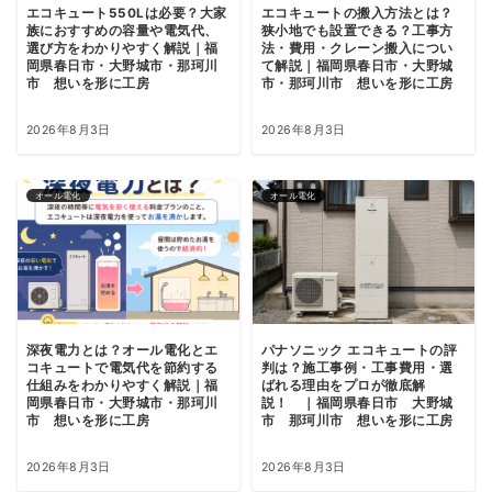
エコキュート550Lは必要？大家
エコキュートの搬入方法とは？
族におすすめの容量や電気代、
狭小地でも設置できる？工事方
選び方をわかりやすく解説｜福
法・費用・クレーン搬入につい
岡県春日市・大野城市・那珂川
て解説｜福岡県春日市・大野城
市 想いを形に工房
市・那珂川市 想いを形に工房
2026年8月3日
2026年8月3日
オール電化
オール電化
深夜電力とは？オール電化とエ
パナソニック エコキュートの評
コキュートで電気代を節約する
判は？施工事例・工事費用・選
仕組みをわかりやすく解説｜福
ばれる理由をプロが徹底解
岡県春日市・大野城市・那珂川
説！ ｜福岡県春日市 大野城
市 想いを形に工房
市 那珂川市 想いを形に工房
2026年8月3日
2026年8月3日