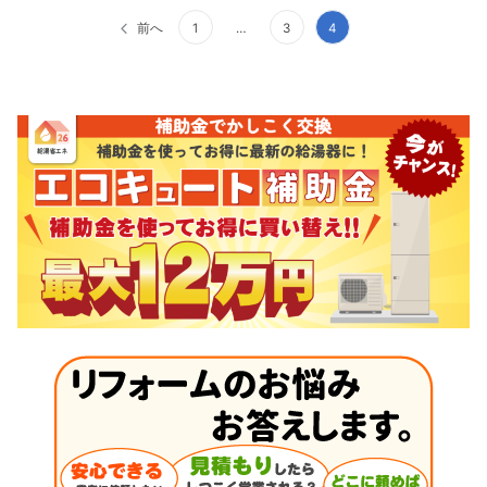
投
前へ
1
…
3
4
稿
ナ
ビ
ゲ
ー
シ
ョ
ン