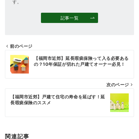
す。
記事一覧
前のページ
投
【福岡市近郊】延長瑕疵保険って入る必要ある
稿
の？10年保証が切れた戸建てオーナー必見！
ナ
次のページ
ビ
ゲ
【福岡市近郊】戸建て住宅の寿命を延ばす！延
長瑕疵保険のススメ
ー
シ
ョ
関連記事