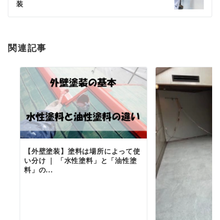
ー
装
シ
ョ
関連記事
ン
【外壁塗装】塗料は場所によって使
い分け ｜ 「水性塗料」と「油性塗
料」の...