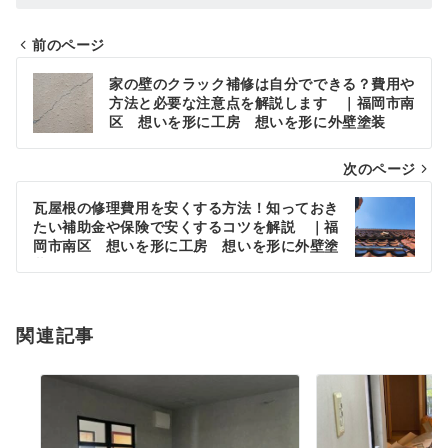
前のページ
投
家の壁のクラック補修は自分でできる？費用や
稿
方法と必要な注意点を解説します ｜福岡市南
区 想いを形に工房 想いを形に外壁塗装
ナ
次のページ
ビ
ゲ
瓦屋根の修理費用を安くする方法！知っておき
たい補助金や保険で安くするコツを解説 ｜福
ー
岡市南区 想いを形に工房 想いを形に外壁塗
装
シ
ョ
関連記事
ン