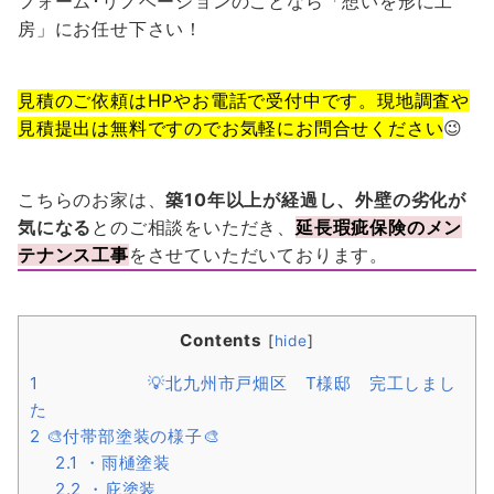
フォーム･リノベーションのことなら「想いを形に工
房」にお任せ下さい！
見積のご依頼はHPやお電話で受付中です。現地調査や
見積提出は無料ですのでお気軽にお問合せください
😉
こちらのお家は、
築10年以上が経過し、外壁の劣化が
気になる
とのご相談をいただき、
延長瑕疵保険のメン
テナンス工事
をさせていただいております。
Contents
[
hide
]
1
💡北九州市戸畑区 T様邸 完工しまし
た
2
🎨付帯部塗装の様子🎨
2.1
・雨樋塗装
2.2
・庇塗装