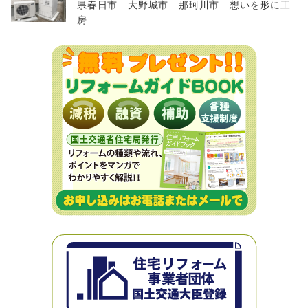
県春日市 大野城市 那珂川市 想いを形に工
房