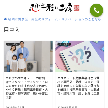
福岡市博多区・南区のリフォーム・リノベーションのことなら
口コミ
オール電化
オール電化
コロナのエコキュートの評判
エコキュート交換業者はどう選
は？メリット・デメリット・口
ぶ？専門店・見積・口コミ・保
コミからおすすめな人をわかり
証を比較して失敗しない選び方
やすく解説｜福岡県春日市・大
を解説｜福岡県春日市・大野城
野城市・那珂川市 想いを形に
市・那珂川市 想いを形に工房
工房
2026年8月3日
2026年6月29日