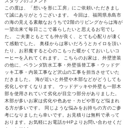
スタッフのコメント
この度は、「想いを形に工房」にご依頼いただきまし
て誠にありがとうございます。 今回は、福岡県糸島市
の海の見える素敵なおうちで2階のリビングからは海が
一望出来て毎日ここで暮らしたいと思えるお宅でし
た。 ご夫妻ともとても仲が良く、とても心配りが凄く
て感動でした。 奥様からは寒いだろうとカイロを頂い
たり、お邪魔すると心のこもった暖かくておいしいコ
ーヒーを入れてくれます。 こちらのお家は、外壁塗装
の他に、ベランダ防水工事・外壁張替工事・ウッドデ
ッキ工事・内装工事など沢山の工事を担当させていた
だきました。 海が近いと外壁や木部などがどうしても
劣化しやすくなります。 ウッドデッキや外壁も一部木
部を使用されていて劣化が目立つ部分がありました。
木部が多いお家は劣化や色あせ・カビや苔など悩まれ
る方が多いです。 同じような悩みをお持ちの方のご参
考になりましたら幸いです。お見積りは無料で承って
おります。お気軽にお電話かHPよりお問い合わせくだ