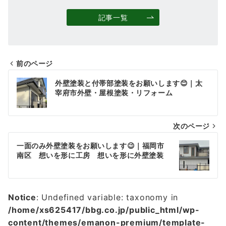
記事一覧
前のページ
投
外壁塗装と付帯部塗装をお願いします😊｜太
稿
宰府市外壁・屋根塗装・リフォーム
ナ
次のページ
ビ
ゲ
一面のみ外壁塗装をお願いします😉｜福岡市
南区 想いを形に工房 想いを形に外壁塗装
ー
シ
ョ
Notice
: Undefined variable: taxonomy in
/home/xs625417/bbg.co.jp/public_html/wp-
ン
content/themes/emanon-premium/template-