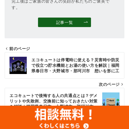
完工後はご家族の皆さんの笑顔が私たちのご褒美で
す。
記事一覧
前のページ
投
エコキュートは停電時に使える？災害時や防災
稿
で役立つ貯水機能とお湯の使い方を解説｜福岡
県春日市・大野城市・那珂川市 想いを形に工
ナ
房
次のページ
ビ
ゲ
エコキュートで後悔する人の共通点とは？デメ
リットや失敗例、交換前に知っておきたい対策
ー
を解説｜福岡県春日市・大野城市・那珂川市
想いを形に工房
シ
ョ